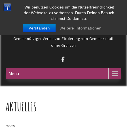
Skip
SEMPER PRO HUMANITATE
Wir benutzen Cookies um die Nutzerfreundlichkeit
to
der Webseite zu verbessen. Durch Deinen Besuch
content
stimmst Du dem zu.
E.V.
Verstanden
Weitere Informationen
Gemeinnütziger Verein zur Förderung von Gemeinschaft
ohne Grenzen
Menu
AKTUELLES
2025